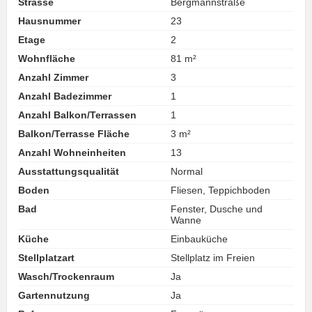
Strasse
Bergmannstraße
Hausnummer
23
Etage
2
Wohnfläche
81 m²
Anzahl Zimmer
3
Anzahl Badezimmer
1
Anzahl Balkon/Terrassen
1
Balkon/Terrasse Fläche
3 m²
Anzahl Wohneinheiten
13
Ausstattungsqualität
Normal
Boden
Fliesen, Teppichboden
Bad
Fenster, Dusche und
Wanne
Küche
Einbauküche
Stellplatzart
Stellplatz im Freien
Wasch/Trockenraum
Ja
Gartennutzung
Ja