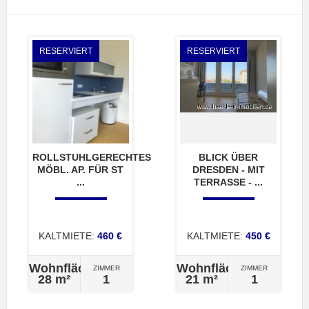
RESERVIERT
RESERVIERT
ROLLSTUHLGERECHTES
BLICK ÜBER
MÖBL. AP. FÜR ST
DRESDEN - MIT
...
TERRASSE - ...
KALTMIETE:
460 €
KALTMIETE:
450 €
Wohnfläche
Wohnfläche
ZIMMER
ZIMMER
28 m²
1
21 m²
1