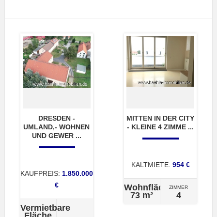
DRESDEN -
MITTEN IN DER CITY
UMLAND,- WOHNEN
- KLEINE 4 ZIMME ...
UND GEWER ...
KALTMIETE:
954 €
KAUFPREIS:
1.850.000
€
Wohnfläche
ZIMMER
73 m²
4
Vermietbare
Fläche