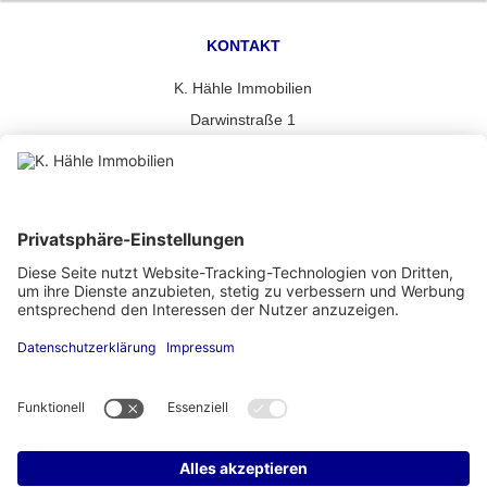
KONTAKT
K. Hähle Immobilien
Darwinstraße 1
01109 Dresden
info@haehle-immobilien.de
Tel. + 49 351 801 18 77
Fax.
UNSER STANDORT
Wir benötigen Ihre Zustimmung,
um den OpenStreetMap-Service zu
laden!
Wir verwenden OpenStreetMap, um Inhalte einzubetten. Die